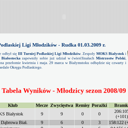
Podlaskiej Ligi Młodzików - Rudka 01.03.2009 r.
 odbył się
III Turniej Podlaskiej Ligi Młodzików
. Zespoły
MOKS Białystok
i
Białostocka
zapewniły sobie już udział w ćwierćfinałach
Mistrzostw Polski
,
 na przełomie kwietnia i maja. 29 marca w Białymstoku odbędzie się czwarty i
 medale Okręgu Podlaskiego.
Tabela Wyników - Młodzicy sezon 2008/09
Klub
Mecze
Zwycięstwa
Remisy
Porażki
Bramk
206:10
S Białystok
9
9
0
0
(+101)
 Dąbrowa Biał.
9
6
0
3
158:122 (