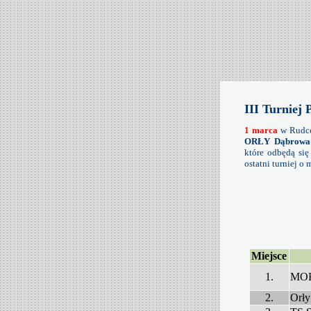
III Turniej 
1 marca
w Rudce
ORŁY Dąbrowa 
które odbędą się
ostatni turniej o
Miejsce
1.
MOK
2.
Orły