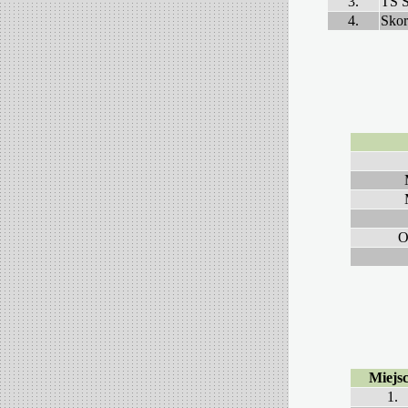
3.
TS S
4.
Skor
O
Miejs
1.