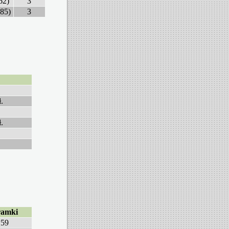
62)
3
-85)
3
.
.
ramki
59