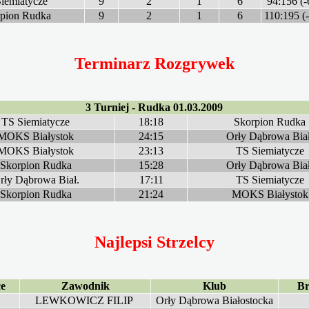
iemiatycze
9
2
1
6
94:156 (-
pion Rudka
9
2
1
6
110:195 (
Terminarz Rozgrywek
3 Turniej - Rudka 01.03.2009
TS Siemiatycze
18:18
Skorpion Rudka
MOKS Białystok
24:15
Orły Dąbrowa Biał
MOKS Białystok
23:13
TS Siemiatycze
Skorpion Rudka
15:28
Orły Dąbrowa Biał
rły Dąbrowa Biał.
17:11
TS Siemiatycze
Skorpion Rudka
21:24
MOKS Białystok
Najlepsi Strzelcy
ce
Zawodnik
Klub
B
LEWKOWICZ FILIP
Orły Dąbrowa Białostocka