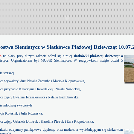
ostwa Siemiatycz w Siatkówce Plażowej Dziewcząt 10.07.2
ca
na plaży przy dużym zalewie odbył się turniej
siatkówki plażowej dziewcząt o
atycz
. Organizatorem był MOSiR Siemiatycze. W rozgrywkach wzięło udział 5
e starszej
sce wywalczył duet Natalia Zaremba i Mariola Kłopotowska,
sce przypadło Katarzynie Drewulskiej i Natalii Nowickiej,
sce zajęły Ewelina Tereszkiewicz i Natalia Kadłubowska.
ie młodszej zwyciężyły
ycja Koleśnik i Julia Różańska,
sce zajęły Gabriela Dmitruk , Karolina Pietruk i Ewa Kłopotowska.
iczki otrzymały pamiątkowe dyplomy oraz medale, a wyróżniającym się siatkarkom