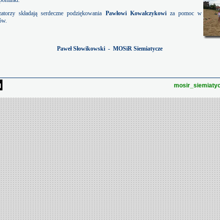
pominki.
zatorzy składają serdeczne podziękowania
Pawłowi Kowalczykowi
za pomoc w
ów.
Paweł Słowikowski - MOSiR Siemiatycze
mosir_siemiaty