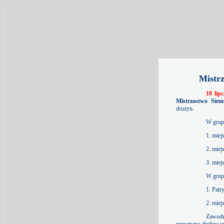
Mistrz
10 lip
Mistrzostwo Siemi
drużyn.
W grupi
1. miej
2. miej
3. miej
W grup
1. Patr
2. miej
Zawodn