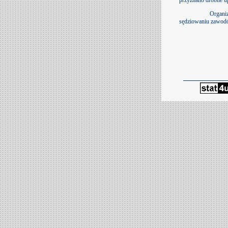
przyznano drobne u
Organi
sędziowaniu zawod