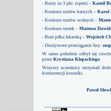
- Rzuty za 3 pkt. (open) –
Kamil B
- Konkurs rzutów karnych –
Karol
- Konkurs rzutów wolnych –
Mateu
- Konkurs rzutek –
Mateusz Dawid
- Rzut piłka lekarską –
Wojciech C
- Drużynowe przeciąganie liny:
zes
W samo południe odbył się czwórm
przez
Krystiana Klepackiego
.
Wszyscy uczestnicy otrzymali drob
konkurencji koszulki.
Paweł Słow