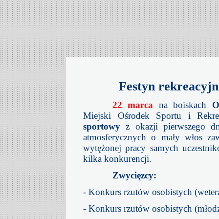
Festyn rekreacyjn
22 marca
na boiskach
O
Miejski Ośrodek Sportu i Rekr
sportowy
z okazji pierwszego d
atmosferycznych o mały włos zaw
wytężonej pracy samych uczestnik
kilka konkurencji.
Zwycięzcy:
- Konkurs rzutów osobistych (wete
- Konkurs rzutów osobistych (młod