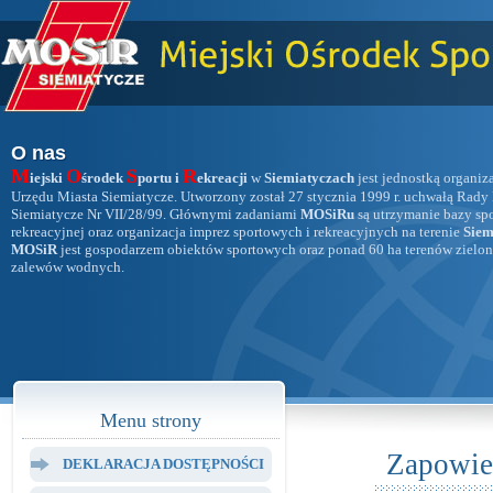
O nas
M
O
S
R
iejski
środek
portu i
ekreacji
w
Siemiatyczach
jest jednostką organiz
Urzędu Miasta Siemiatycze. Utworzony został 27 stycznia 1999 r. uchwałą Rady
Siemiatycze Nr VII/28/99. Głównymi zadaniami
MOSiRu
są utrzymanie bazy sp
rekreacyjnej oraz organizacja imprez sportowych i rekreacyjnych na terenie
Siem
MOSiR
jest gospodarzem obiektów sportowych oraz ponad 60 ha terenów zielon
zalewów wodnych.
Menu strony
Zapowie
DEKLARACJA DOSTĘPNOŚCI