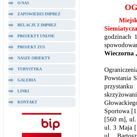
O NAS
OG
ZAPOWIEDZI IMPREZ
Miej
RELACJE Z IMPREZ
Siemiatycz
godzinach 
PROJEKTY UNIJNE
spowodowane
PROJEKT ZUS
Wieczorna
NASZE OBIEKTY
Ograniczen
TURYSTYKA
Powstania 
GALERIA
przystanku
LINKI
skrzyżowani
Głowackiego
KONTAKT
Sportowa [1
[560 m], ul
ul. 3 Maja 
ul Bartos