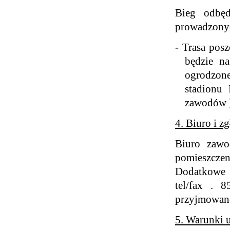
Bieg odbę
prowadzonyc
-
Trasa pos
będzie na
ogrodzone
stadionu
zawodów 
4. Biuro i zg
Biuro zawo
pomieszczen
Dodatkowe 
tel/fax . 
przyjmowane
5. Warunki 