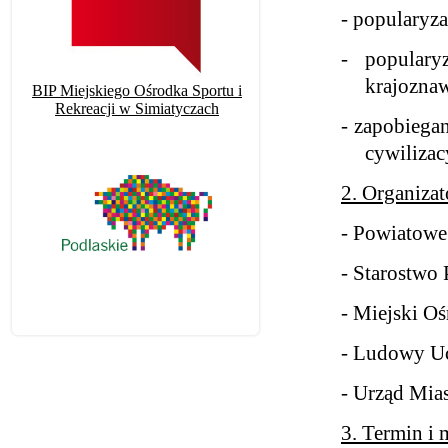
-
popularyzac
-
populary
krajozna
BIP Miejskiego Ośrodka Sportu i
Rekreacji w Simiatyczach
-
zapobiegan
cywilizac
2. Organizat
-
Powiatowe 
-
Starostwo 
-
Miejski Oś
-
Ludowy Uc
-
Urząd Mias
3. Termin i 