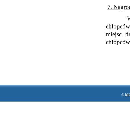
7. Nagro
W
chłopców)
miejsc d
chłopców 
© MO