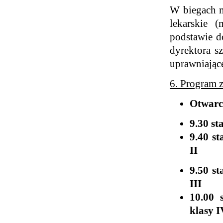
W biegach m
lekarskie 
podstawie d
dyrektora s
uprawniając
6. Program
Otwarc
9.30 st
9.40 s
II
9.50 s
III
10.00 
klasy I