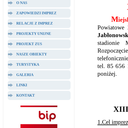
O NAS
ZAPOWIEDZI IMPREZ
M
iej
RELACJE Z IMPREZ
Powiatowe 
PROJEKTY UNIJNE
Jabłonowsk
stadionie
PROJEKT ZUS
Rozpoczęcie
NASZE OBIEKTY
telefoniczn
TURYSTYKA
tel. 85 656
poniżej.
GALERIA
LINKI
KONTAKT
XII
1.Cel impre