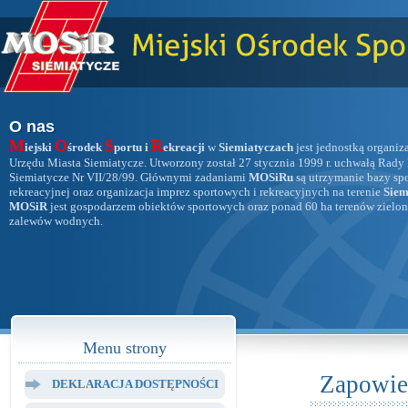
O nas
M
O
S
R
iejski
środek
portu i
ekreacji
w
Siemiatyczach
jest jednostką organiz
Urzędu Miasta Siemiatycze. Utworzony został 27 stycznia 1999 r. uchwałą Rady
Siemiatycze Nr VII/28/99. Głównymi zadaniami
MOSiRu
są utrzymanie bazy sp
rekreacyjnej oraz organizacja imprez sportowych i rekreacyjnych na terenie
Siem
MOSiR
jest gospodarzem obiektów sportowych oraz ponad 60 ha terenów zielon
zalewów wodnych.
Menu strony
Zapowie
DEKLARACJA DOSTĘPNOŚCI