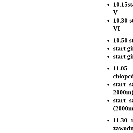
10.15s
V
10.30 s
VI
10.50 s
start g
start g
11.05 
chłopcó
start 
2000m) 
start 
(2000m)
11.30 
zawodn