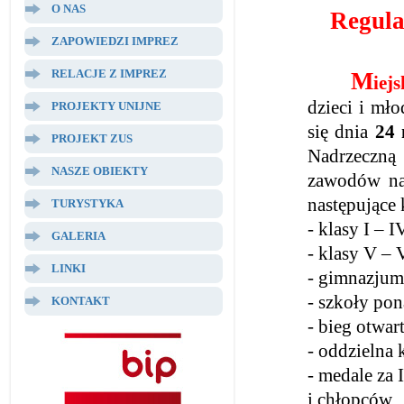
O NAS
Regula
ZAPOWIEDZI IMPREZ
RELACJE Z IMPREZ
M
iej
dzieci i mł
PROJEKTY UNIJNE
się dnia
24 
PROJEKT ZUS
Nadrzeczną
NASZE OBIEKTY
zawodów na 
następujące
TURYSTYKA
- klasy I – 
GALERIA
- klasy V – 
LINKI
- gimnazjum
- szkoły pon
KONTAKT
- bieg otwa
- oddzielna 
- medale za 
i chłopców,