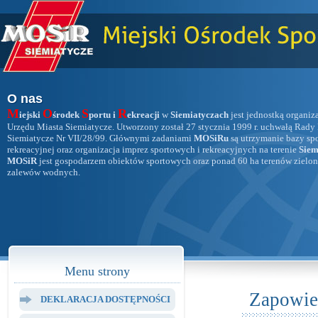
O nas
M
O
S
R
iejski
środek
portu i
ekreacji
w
Siemiatyczach
jest jednostką organiz
Urzędu Miasta Siemiatycze. Utworzony został 27 stycznia 1999 r. uchwałą Rady
Siemiatycze Nr VII/28/99. Głównymi zadaniami
MOSiRu
są utrzymanie bazy sp
rekreacyjnej oraz organizacja imprez sportowych i rekreacyjnych na terenie
Siem
MOSiR
jest gospodarzem obiektów sportowych oraz ponad 60 ha terenów zielon
zalewów wodnych.
Menu strony
Zapowie
DEKLARACJA DOSTĘPNOŚCI