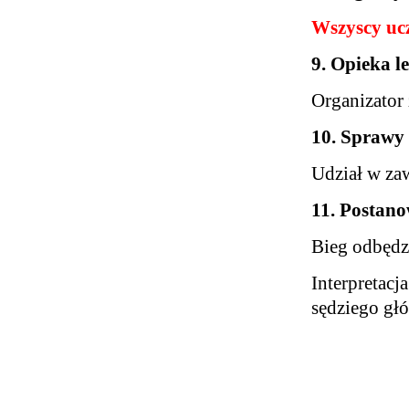
Wszyscy uc
9. Opieka l
Organizator
10. Sprawy
Udział w zaw
11. Postan
Bieg odbędz
Interpretacj
sędziego g