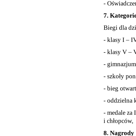
- Oświadcze
7. Kategori
Biegi dla dz
- klasy I – 
- klasy V – 
- gimnazjum
- szkoły pon
- bieg otwa
- oddzielna 
- medale za 
i chłopców,
8. Nagrody