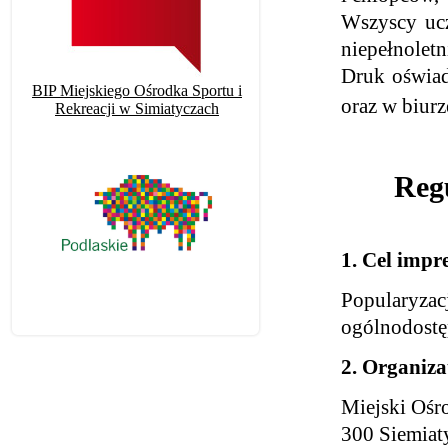
Wszyscy ucz
niepełnolet
Druk oświad
BIP Miejskiego Ośrodka Sportu i
oraz w biur
Rekreacji w Simiatyczach
Reg
1. Cel impr
Popularyzac
ogólnodostęp
2. Organiza
Miejski Ośro
300 Siemiaty