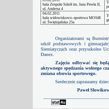
T
hala Zespołu Szkół im. Jana Pawła II,
p
ul. Andersa 4
04.02.2011
T
hala widowiskowo–sportowa MOSiR
g
ul. Świętojańska 25a
Organizatorami są Burmistr
szkół podstawowych i gimnazjaln
Siemiatyczach oraz przyszkolne U
Danex.
Zajęcia odbywać się będ
aktywnego spędzania wolnego cz
zmiana obuwia sportowego.
Serdecznie zapraszamy dziec
Paweł Słowikow