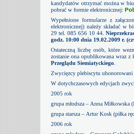
kandydatów otrzymać można w biur
pobrać w formie elektronicznej:
Pob
Wypełnione formularze z załączo
elektronicznej) należy składać w 
29 tel. 085 656 10 44.
Nieprzekra
godz. 10:00 dnia 19.02.2009 r. (cz
Ostateczną liczbę osób, które wezm
zostanie ona opublikowana wraz z
Przeglądu Siemiatyckiego
.
Zwycięzcy plebiscytu uhonorowani
W dotychczasowych edycjach zwycię
2005 rok
grupa młodsza – Anna Miłkowska (l
grupa starsza – Artur Kosk (piłka rę
2006 rok